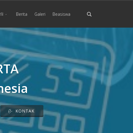
il
Berita
Galeri
Beasiswa
RTA
nesia
KONTAK