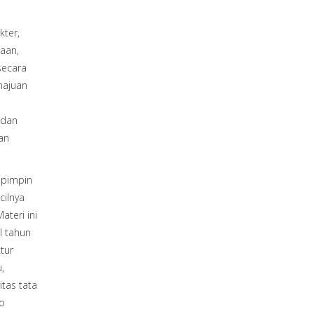
ter,
aan,
secara
majuan
 dan
dan
ipimpin
cilnya
ateri ini
l tahun
tur
,
tas tata
ro