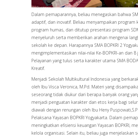
Dalam pemaparannya, beliau menegaskan bahwa SMA B
adaptif, dan inovatif. Beliau menyampaikan program
program humas, dan ditutup presentasi program SDM
menyeluruh serta memberikan arahan mengenai langka
sekolah ke depan. Harapannya SMA BOPKRI 2 Yogyakart
mengimplementasikan nilai-nilai Ke-BOPKRI-an dan 8 ja
Pelayanan yang tulus serta karakter utama SMA BODA ya
Kreatif.
Menjadi Sekolah Multikultural Indonesia yang berkarakt
oleh Ibu Visca Veronica, M.Pd. Materi yang disampa
seseorang tidak diukur dari berapa banyak orang yang
menjadi penguatan karakter dan etos kerja bagi selu
diawali dengan renungan oleh Ibu Heny Puspowati,S.Pd.
Pelaksana Yayasan BOPKRI Yogyakarta. Dalam pemap
meningkatkan efisiensi keuangan Yayasan BOPKRI, men
kelola organisasi. Selain itu, beliau juga menjelaskan 