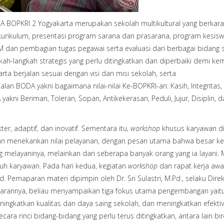
OPKRI 2 Yogyakarta merupakan sekolah multikultural yang berkarak
 kurikulum, presentasi program sarana dan prasarana, program kesisw
 dan pembagian tugas pegawai serta evaluasi dari berbagai bidang 
h-langkah strategis yang perlu ditingkatkan dan diperbaiki demi ke
a berjalan sesuai dengan visi dan misi sekolah, serta
lan BODA yakni bagaimana nilai-nilai Ke-BOPKRI-an: Kasih, Integritas,
kni Beriman, Toleran, Sopan, Antikekerasan, Peduli, Jujur, Disiplin, 
er, adaptif, dan inovatif. Sementara itu,
workshop
khusus karyawan d
ikan menekankan nilai pelayanan, dengan pesan utama bahwa besar ke
 melayaninya, melainkan dari seberapa banyak orang yang ia layani. M
ruh karyawan. Pada hari kedua, kegiatan
workshop
dan rapat kerja awa
 Pemaparan materi dipimpin oleh Dr. Sri Sulastri, M.Pd., selaku Direk
arannya, beliau menyampaikan tiga fokus utama pengembangan yaitu
ingkatkan kualitas dan daya saing sekolah, dan meningkatkan efektivi
secara rinci bidang-bidang yang perlu terus ditingkatkan, antara lain bi